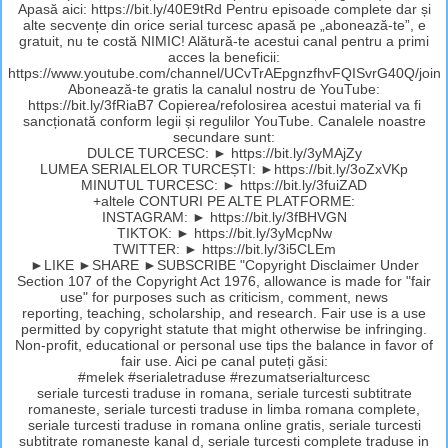
Apasă aici: https://bit.ly/40E9tRd Pentru episoade complete dar și
alte secvențe din orice serial turcesc apasă pe „abonează-te”, e
gratuit, nu te costă NIMIC! Alătură-te acestui canal pentru a primi
acces la beneficii:
https://www.youtube.com/channel/UCvTrAEpgnzfhvFQISvrG40Q/join
Abonează-te gratis la canalul nostru de YouTube:
https://bit.ly/3fRiaB7 Copierea/refolosirea acestui material va fi
sancționată conform legii și regulilor YouTube. Canalele noastre
secundare sunt:
DULCE TURCESC: ► https://bit.ly/3yMAjZy
LUMEA SERIALELOR TURCEȘTI: ►https://bit.ly/3oZxVKp
MINUTUL TURCESC: ► https://bit.ly/3fuiZAD
+altele CONTURI PE ALTE PLATFORME:
INSTAGRAM: ► https://bit.ly/3fBHVGN
TIKTOK: ► https://bit.ly/3yMcpNw
TWITTER: ► https://bit.ly/3i5CLEm
►LIKE ►SHARE ►SUBSCRIBE "Copyright Disclaimer Under
Section 107 of the Copyright Act 1976, allowance is made for "fair
use" for purposes such as criticism, comment, news
reporting, teaching, scholarship, and research. Fair use is a use
permitted by copyright statute that might otherwise be infringing.
Non-profit, educational or personal use tips the balance in favor of
fair use. Aici pe canal puteți găsi:
#melek #serialetraduse #rezumatserialturcesc
seriale turcesti traduse in romana, seriale turcesti subtitrate
romaneste, seriale turcesti traduse in limba romana complete,
seriale turcesti traduse in romana online gratis, seriale turcesti
subtitrate romaneste kanal d, seriale turcesti complete traduse in