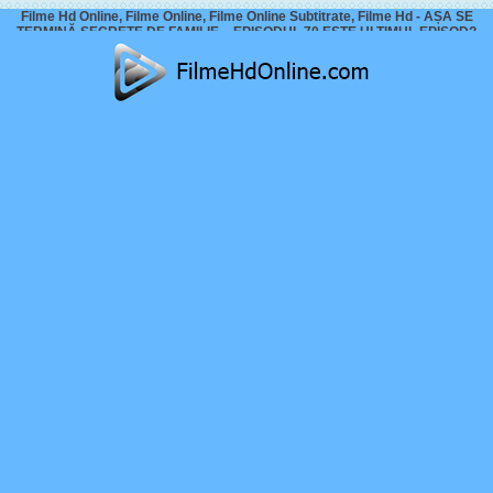
Filme Hd Online, Filme Online, Filme Online Subtitrate, Filme Hd - AȘA SE
TERMINĂ SECRETE DE FAMILIE – EPISODUL 70 ESTE ULTIMUL EPISOD?