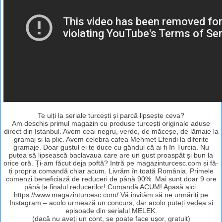
Te uiți la seriale turcești și parcă lipsește ceva?
Am deschis primul magazin cu produse turcești originale aduse
direct din Istanbul. Avem ceai negru, verde, de măceșe, de lămaie la
gramaj si la plic. Avem celebra cafea Mehmet Efendi la diferite
gramaje. Doar gustul ei te duce cu gândul că ai fi în Turcia. Nu
putea să lipsească baclavaua care are un gust proaspăt și bun la
orice oră. Ți-am făcut deja poftă? Intră pe magazinturcesc.com și fă-
ți propria comandă chiar acum. Livrăm în toată România. Primele
comenzi beneficiază de reduceri de până 90%. Mai sunt doar 9 ore
până la finalul reducerilor! Comandă ACUM! Apasă aici:
https://www.magazinturcesc.com/ Vă invităm să ne urmăriți pe
Instagram – acolo urmează un concurs, dar acolo puteți vedea și
episoade din serialul MELEK.
(dacă nu aveți un cont, se poate face ușor, gratuit)