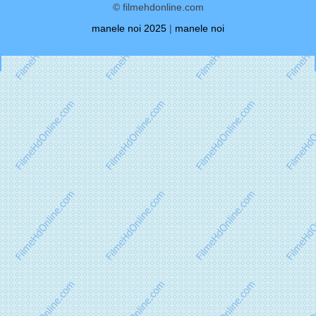
© filmehdonline.com
manele noi 2025
|
manele noi