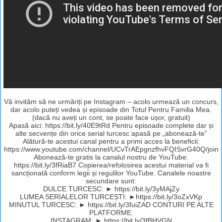
Vă invităm să ne urmăriți pe Instagram – acolo urmează un concurs,
dar acolo puteți vedea și episoade din Totul Pentru Familia Mea.
(dacă nu aveți un cont, se poate face ușor, gratuit)
Apasă aici: https://bit.ly/40E9tRd Pentru episoade complete dar și
alte secvențe din orice serial turcesc apasă pe „abonează-te”
Alătură-te acestui canal pentru a primi acces la beneficii:
https://www.youtube.com/channel/UCvTrAEpgnzfhvFQISvrG40Q/join
Abonează-te gratis la canalul nostru de YouTube:
https://bit.ly/3fRiaB7 Copierea/refolosirea acestui material va fi
sancționată conform legii și regulilor YouTube. Canalele noastre
secundare sunt:
DULCE TURCESC: ► https://bit.ly/3yMAjZy
LUMEA SERIALELOR TURCEȘTI: ►https://bit.ly/3oZxVKp
MINUTUL TURCESC: ► https://bit.ly/3fuiZAD CONTURI PE ALTE
PLATFORME:
INSTAGRAM: ► https://bit.ly/3fBHVGN