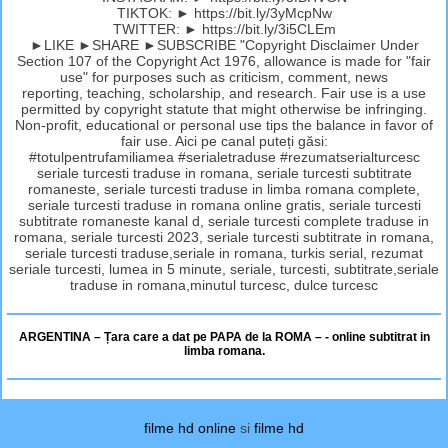
TIKTOK: ► https://bit.ly/3yMcpNw
TWITTER: ► https://bit.ly/3i5CLEm
►LIKE ►SHARE ►SUBSCRIBE "Copyright Disclaimer Under
Section 107 of the Copyright Act 1976, allowance is made for "fair
use" for purposes such as criticism, comment, news
reporting, teaching, scholarship, and research. Fair use is a use
permitted by copyright statute that might otherwise be infringing.
Non-profit, educational or personal use tips the balance in favor of
fair use. Aici pe canal puteți găsi:
#totulpentrufamiliamea #serialetraduse #rezumatserialturcesc
seriale turcesti traduse in romana, seriale turcesti subtitrate
romaneste, seriale turcesti traduse in limba romana complete,
seriale turcesti traduse in romana online gratis, seriale turcesti
subtitrate romaneste kanal d, seriale turcesti complete traduse in
romana, seriale turcesti 2023, seriale turcesti subtitrate in romana,
seriale turcesti traduse,seriale in romana, turkis serial, rezumat
seriale turcesti, lumea in 5 minute, seriale, turcesti, subtitrate,seriale
traduse in romana,minutul turcesc, dulce turcesc
ARGENTINA – Țara care a dat pe PAPA de la ROMA – - online subtitrat in
limba romana.
filme hd online
si
filme hd