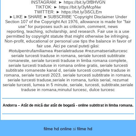
INSTAGRAM: ► https://bit.ly/3fBHVGN
TIKTOK: ► https://bit.ly/3yMcpNw
TWITTER: ► https://bit.ly/3i5CLEm
►LIKE ►SHARE ►SUBSCRIBE "Copyright Disclaimer Under
Section 107 of the Copyright Act 1976, allowance is made for "fair
use" for purposes such as criticism, comment, news
reporting, teaching, scholarship, and research. Fair use is a use
permitted by copyright statute that might otherwise be infringing.
Non-profit, educational or personal use tips the balance in favor of
fair use. Aici pe canal puteți găsi:
#totulpentrufamiliamea #serialetraduse #rezumatserialturcesc
seriale turcesti traduse in romana, seriale turcesti subtitrate
romaneste, seriale turcesti traduse in limba romana complete,
seriale turcesti traduse in romana online gratis, seriale turcesti
subtitrate romaneste kanal d, seriale turcesti complete traduse in
romana, seriale turcesti 2023, seriale turcesti subtitrate in romana,
seriale turcesti traduse,seriale in romana, turkis serial, rezumat
seriale turcesti, lumea in 5 minute, seriale, turcesti, subtitrate,seriale
traduse in romana,minutul turcesc, dulce turcesc
Andorra – Atât de mică dar atât de bogată - online subtitrat in limba romana.
filme hd online
si
filme hd