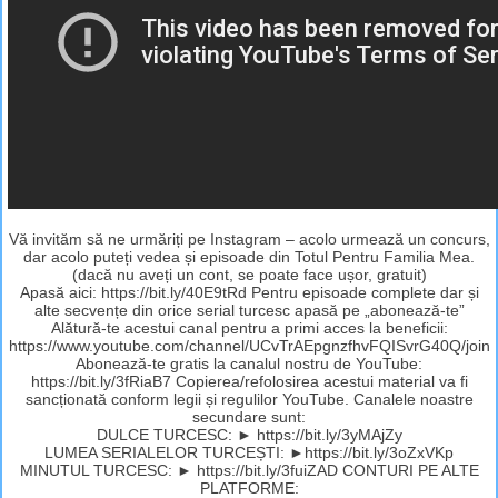
Vă invităm să ne urmăriți pe Instagram – acolo urmează un concurs,
dar acolo puteți vedea și episoade din Totul Pentru Familia Mea.
(dacă nu aveți un cont, se poate face ușor, gratuit)
Apasă aici: https://bit.ly/40E9tRd Pentru episoade complete dar și
alte secvențe din orice serial turcesc apasă pe „abonează-te”
Alătură-te acestui canal pentru a primi acces la beneficii:
https://www.youtube.com/channel/UCvTrAEpgnzfhvFQISvrG40Q/join
Abonează-te gratis la canalul nostru de YouTube:
https://bit.ly/3fRiaB7 Copierea/refolosirea acestui material va fi
sancționată conform legii și regulilor YouTube. Canalele noastre
secundare sunt:
DULCE TURCESC: ► https://bit.ly/3yMAjZy
LUMEA SERIALELOR TURCEȘTI: ►https://bit.ly/3oZxVKp
MINUTUL TURCESC: ► https://bit.ly/3fuiZAD CONTURI PE ALTE
PLATFORME: