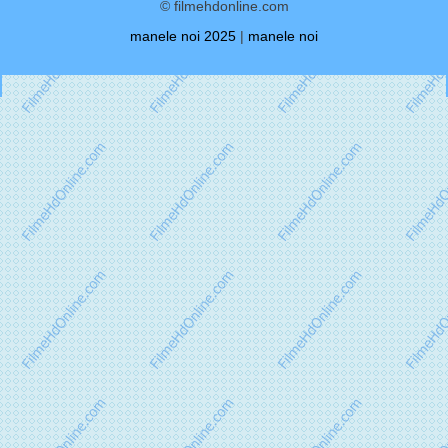
© filmehdonline.com
manele noi 2025
|
manele noi