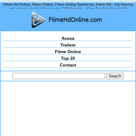
Filme Hd Online, Filme Online, Filme Online Subtitrate, Filme Hd - Alp Navruz
are un nou serial și începe pe 13 Februarie – Cum îl poți vedea și tu?
Acasa
Trailere
Filme Online
Top 20
Contact