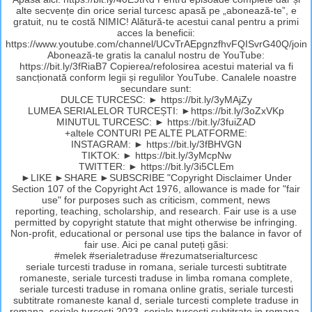
alte secvențe din orice serial turcesc apasă pe „abonează-te”, e
gratuit, nu te costă NIMIC! Alătură-te acestui canal pentru a primi
acces la beneficii:
https://www.youtube.com/channel/UCvTrAEpgnzfhvFQISvrG40Q/join
Abonează-te gratis la canalul nostru de YouTube:
https://bit.ly/3fRiaB7 Copierea/refolosirea acestui material va fi
sancționată conform legii și regulilor YouTube. Canalele noastre
secundare sunt:
DULCE TURCESC: ► https://bit.ly/3yMAjZy
LUMEA SERIALELOR TURCEȘTI: ►https://bit.ly/3oZxVKp
MINUTUL TURCESC: ► https://bit.ly/3fuiZAD
+altele CONTURI PE ALTE PLATFORME:
INSTAGRAM: ► https://bit.ly/3fBHVGN
TIKTOK: ► https://bit.ly/3yMcpNw
TWITTER: ► https://bit.ly/3i5CLEm
►LIKE ►SHARE ►SUBSCRIBE "Copyright Disclaimer Under
Section 107 of the Copyright Act 1976, allowance is made for "fair
use" for purposes such as criticism, comment, news
reporting, teaching, scholarship, and research. Fair use is a use
permitted by copyright statute that might otherwise be infringing.
Non-profit, educational or personal use tips the balance in favor of
fair use. Aici pe canal puteți găsi:
#melek #serialetraduse #rezumatserialturcesc
seriale turcesti traduse in romana, seriale turcesti subtitrate
romaneste, seriale turcesti traduse in limba romana complete,
seriale turcesti traduse in romana online gratis, seriale turcesti
subtitrate romaneste kanal d, seriale turcesti complete traduse in
romana, seriale turcesti 2023, seriale turcesti subtitrate in romana,