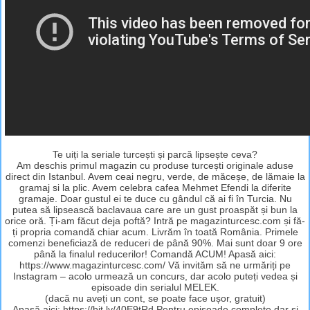
Te uiți la seriale turcești și parcă lipsește ceva?
Am deschis primul magazin cu produse turcești originale aduse
direct din Istanbul. Avem ceai negru, verde, de măceșe, de lămaie la
gramaj si la plic. Avem celebra cafea Mehmet Efendi la diferite
gramaje. Doar gustul ei te duce cu gândul că ai fi în Turcia. Nu
putea să lipsească baclavaua care are un gust proaspăt și bun la
orice oră. Ți-am făcut deja poftă? Intră pe magazinturcesc.com și fă-
ți propria comandă chiar acum. Livrăm în toată România. Primele
comenzi beneficiază de reduceri de până 90%. Mai sunt doar 9 ore
până la finalul reducerilor! Comandă ACUM! Apasă aici:
https://www.magazinturcesc.com/ Vă invităm să ne urmăriți pe
Instagram – acolo urmează un concurs, dar acolo puteți vedea și
episoade din serialul MELEK.
(dacă nu aveți un cont, se poate face ușor, gratuit)
Apasă aici: https://bit.ly/40E9tRd Pentru episoade complete dar și