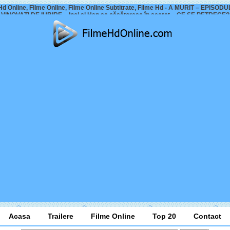
Hd Online, Filme Online, Filme Online Subtitrate, Filme Hd - A MURIT – EPISODU
VINOVAȚI DE IUBIRE – Inci și Han se căsătoresc în secret – CE SE PETRECE?
Acasa
Trailere
Filme Online
Top 20
Contact