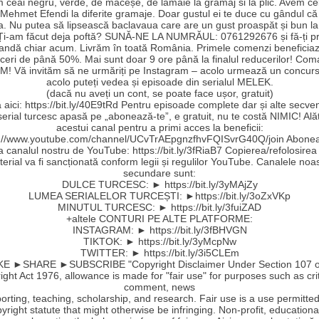
 ceai negru, verde, de măceșe, de lămaie la gramaj si la plic. Avem ce
Mehmet Efendi la diferite gramaje. Doar gustul ei te duce cu gândul că a
a. Nu putea să lipsească baclavaua care are un gust proaspăt și bun la
 Ți-am făcut deja poftă? SUNĂ-NE LA NUMRĂUL: 0761292676 și fă-ți pr
ndă chiar acum. Livrăm în toată România. Primele comenzi beneficia
ceri de până 50%. Mai sunt doar 9 ore până la finalul reducerilor! Co
! Vă invităm să ne urmăriți pe Instagram – acolo urmează un concurs
acolo puteți vedea și episoade din serialul MELEK.
(dacă nu aveți un cont, se poate face ușor, gratuit)
aici: https://bit.ly/40E9tRd Pentru episoade complete dar și alte secve
serial turcesc apasă pe „abonează-te”, e gratuit, nu te costă NIMIC! Ală
acestui canal pentru a primi acces la beneficii:
s://www.youtube.com/channel/UCvTrAEpgnzfhvFQISvrG40Q/join Abonea
la canalul nostru de YouTube: https://bit.ly/3fRiaB7 Copierea/refolosirea
erial va fi sancționată conform legii și regulilor YouTube. Canalele noa
secundare sunt:
DULCE TURCESC: ► https://bit.ly/3yMAjZy
LUMEA SERIALELOR TURCEȘTI: ►https://bit.ly/3oZxVKp
MINUTUL TURCESC: ► https://bit.ly/3fuiZAD
+altele CONTURI PE ALTE PLATFORME:
INSTAGRAM: ► https://bit.ly/3fBHVGN
TIKTOK: ► https://bit.ly/3yMcpNw
TWITTER: ► https://bit.ly/3i5CLEm
E ►SHARE ►SUBSCRIBE "Copyright Disclaimer Under Section 107 o
ght Act 1976, allowance is made for "fair use" for purposes such as cri
comment, news
orting, teaching, scholarship, and research. Fair use is a use permitte
yright statute that might otherwise be infringing. Non-profit, educationa