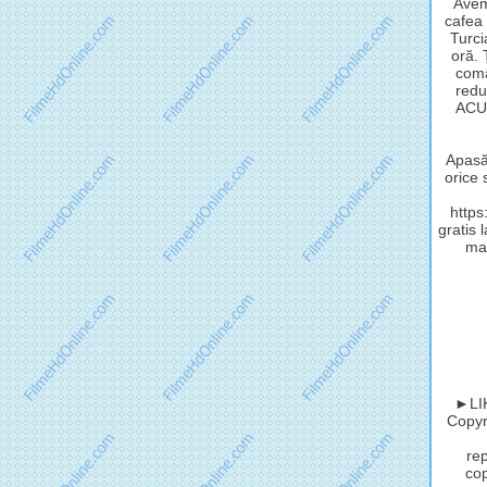
Avem
cafea 
Turci
oră.
coma
redu
ACUM
Apasă 
orice 
http
gratis 
mat
►LIK
Copyri
rep
cop