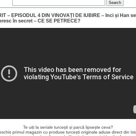
IT – EPISODUL 4 DIN VINOVAȚI DE IUBIRE – Inci și Han se
oresc în secret – CE SE PETRECE?
Te uiți la seriale turcești și parcă lipsește ceva?
schis primul magazin cu produse turcești originale aduse direct din Ist