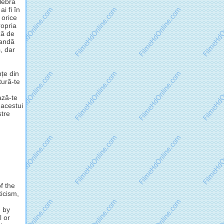
lebra
i fi în
 orice
opria
ză de
mandă
, dar
nțe din
tură-te
ză-te
 acestui
stre
f the
ticism,
d by
l or