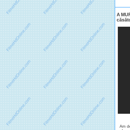
A MUR
căsăt
Am de