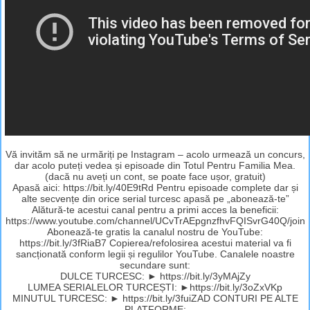
Vă invităm să ne urmăriți pe Instagram – acolo urmează un concurs,
dar acolo puteți vedea și episoade din Totul Pentru Familia Mea.
(dacă nu aveți un cont, se poate face ușor, gratuit)
Apasă aici: https://bit.ly/40E9tRd Pentru episoade complete dar și
alte secvențe din orice serial turcesc apasă pe „abonează-te”
Alătură-te acestui canal pentru a primi acces la beneficii:
https://www.youtube.com/channel/UCvTrAEpgnzfhvFQISvrG40Q/join
Abonează-te gratis la canalul nostru de YouTube:
https://bit.ly/3fRiaB7 Copierea/refolosirea acestui material va fi
sancționată conform legii și regulilor YouTube. Canalele noastre
secundare sunt:
DULCE TURCESC: ► https://bit.ly/3yMAjZy
LUMEA SERIALELOR TURCEȘTI: ►https://bit.ly/3oZxVKp
MINUTUL TURCESC: ► https://bit.ly/3fuiZAD CONTURI PE ALTE
PLATFORME: