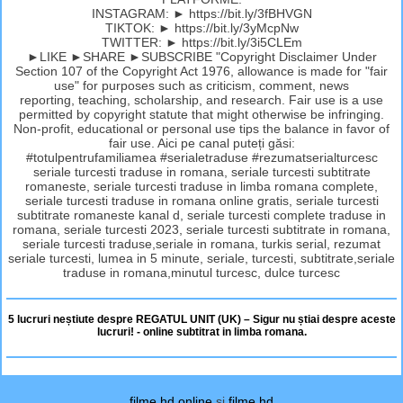
INSTAGRAM: ► https://bit.ly/3fBHVGN
TIKTOK: ► https://bit.ly/3yMcpNw
TWITTER: ► https://bit.ly/3i5CLEm
►LIKE ►SHARE ►SUBSCRIBE "Copyright Disclaimer Under
Section 107 of the Copyright Act 1976, allowance is made for "fair
use" for purposes such as criticism, comment, news
reporting, teaching, scholarship, and research. Fair use is a use
permitted by copyright statute that might otherwise be infringing.
Non-profit, educational or personal use tips the balance in favor of
fair use. Aici pe canal puteți găsi:
#totulpentrufamiliamea #serialetraduse #rezumatserialturcesc
seriale turcesti traduse in romana, seriale turcesti subtitrate
romaneste, seriale turcesti traduse in limba romana complete,
seriale turcesti traduse in romana online gratis, seriale turcesti
subtitrate romaneste kanal d, seriale turcesti complete traduse in
romana, seriale turcesti 2023, seriale turcesti subtitrate in romana,
seriale turcesti traduse,seriale in romana, turkis serial, rezumat
seriale turcesti, lumea in 5 minute, seriale, turcesti, subtitrate,seriale
traduse in romana,minutul turcesc, dulce turcesc
5 lucruri neștiute despre REGATUL UNIT (UK) – Sigur nu știai despre aceste
lucruri! - online subtitrat in limba romana.
filme hd online
si
filme hd