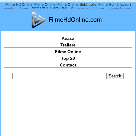
Filme Hd Online, Filme Online, Filme Online Subtitrate, Filme Hd - 5 lucruri
neștiute despre REGATUL UNIT (UK) – Sigur nu știai despre aceste lucruri!
Acasa
Trailere
Filme Online
Top 20
Contact