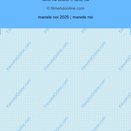
© filmehdonline.com
manele noi 2025
|
manele noi